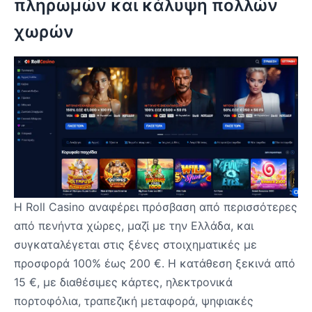
πληρωμών και κάλυψη πολλών
χωρών
Η Roll Casino αναφέρει πρόσβαση από περισσότερες
από πενήντα χώρες, μαζί με την Ελλάδα, και
συγκαταλέγεται στις ξένες στοιχηματικές με
προσφορά 100% έως 200 €. Η κατάθεση ξεκινά από
15 €, με διαθέσιμες κάρτες, ηλεκτρονικά
πορτοφόλια, τραπεζική μεταφορά, ψηφιακές