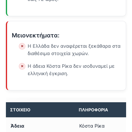
Μειονεκτήματα:
Η Ελλάδα δεν αναφέρεται ξεκάθαρα στα
διαθέσιμα στοιχεία χωρών.
Η άδεια Κόστα Ρίκα δεν ισοδυναμεί με
ελληνική έγκριση.
ΣΤΟΙΧΕΊΟ
ΠΛΗΡΟΦΟΡΊΑ
Άδεια
Κόστα Ρίκα