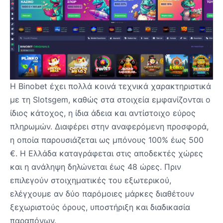
Η Binobet έχει πολλά κοινά τεχνικά χαρακτηριστικά
με τη Slotsgem, καθώς στα στοιχεία εμφανίζονται ο
ίδιος κάτοχος, η ίδια άδεια και αντίστοιχο εύρος
πληρωμών. Διαφέρει στην αναφερόμενη προσφορά,
η οποία παρουσιάζεται ως μπόνους 100% έως 500
€. Η Ελλάδα καταγράφεται στις αποδεκτές χώρες
και η ανάληψη δηλώνεται έως 48 ώρες. Πριν
επιλεγούν στοιχηματικές του εξωτερικού,
ελέγχουμε αν δύο παρόμοιες μάρκες διαθέτουν
ξεχωριστούς όρους, υποστήριξη και διαδικασία
παραπόνων.