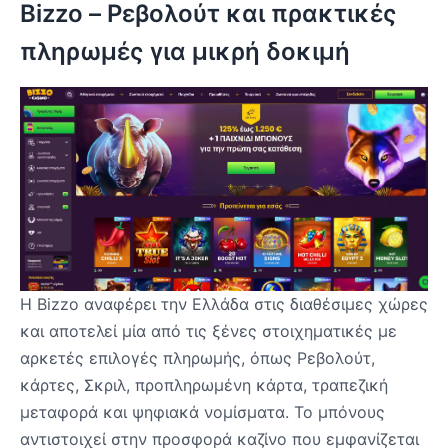
Bizzo – Ρεβολούτ και πρακτικές
πληρωμές για μικρή δοκιμή
Η Bizzo αναφέρει την Ελλάδα στις διαθέσιμες χώρες
και αποτελεί μία από τις ξένες στοιχηματικές με
αρκετές επιλογές πληρωμής, όπως Ρεβολούτ,
κάρτες, Σκριλ, προπληρωμένη κάρτα, τραπεζική
μεταφορά και ψηφιακά νομίσματα. Το μπόνους
αντιστοιχεί στην προσφορά καζίνο που εμφανίζεται