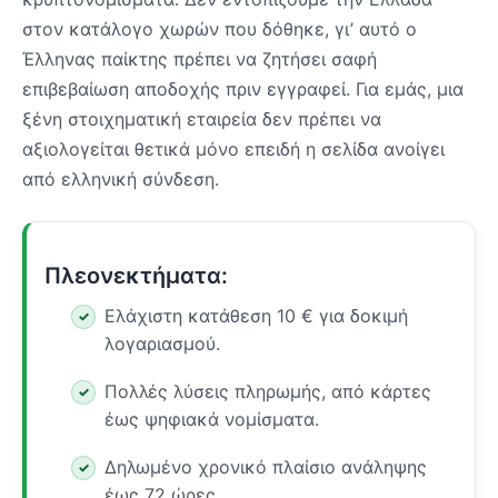
στον κατάλογο χωρών που δόθηκε, γι’ αυτό ο
Έλληνας παίκτης πρέπει να ζητήσει σαφή
επιβεβαίωση αποδοχής πριν εγγραφεί. Για εμάς, μια
ξένη στοιχηματική εταιρεία δεν πρέπει να
αξιολογείται θετικά μόνο επειδή η σελίδα ανοίγει
από ελληνική σύνδεση.
Πλεονεκτήματα:
Ελάχιστη κατάθεση 10 € για δοκιμή
λογαριασμού.
Πολλές λύσεις πληρωμής, από κάρτες
έως ψηφιακά νομίσματα.
Δηλωμένο χρονικό πλαίσιο ανάληψης
έως 72 ώρες.