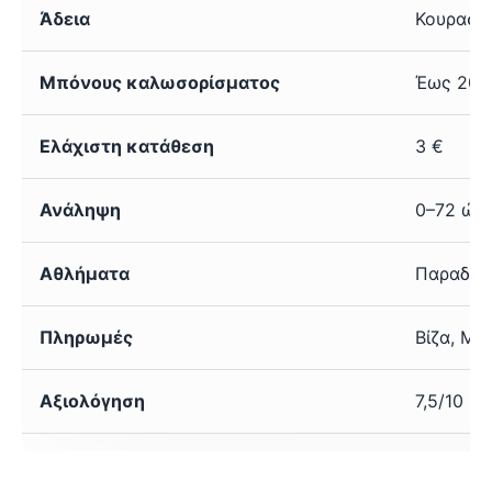
Άδεια
Κουρασά
Μπόνους καλωσορίσματος
Έως 200
Ελάχιστη κατάθεση
3 €
Ανάληψη
0–72 ώρ
Αθλήματα
Παραδοσι
Πληρωμές
Βίζα, Μά
Αξιολόγηση
7,5/10