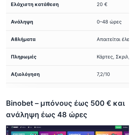
Ελάχιστη κατάθεση
20 €
Ανάληψη
0–48 ώρες
Αθλήματα
Απαιτείται έλεγ
Πληρωμές
Κάρτες, Σκριλ, 
Αξιολόγηση
7,2/10
Binobet – μπόνους έως 500 € και
ανάληψη έως 48 ώρες