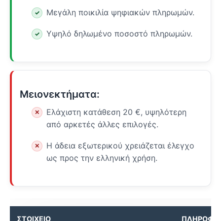
Μεγάλη ποικιλία ψηφιακών πληρωμών.
Υψηλό δηλωμένο ποσοστό πληρωμών.
Μειονεκτήματα:
Ελάχιστη κατάθεση 20 €, υψηλότερη
από αρκετές άλλες επιλογές.
Η άδεια εξωτερικού χρειάζεται έλεγχο
ως προς την ελληνική χρήση.
ΣΤΟΙΧΕΊΟ
ΠΛΗΡΟΦΟ