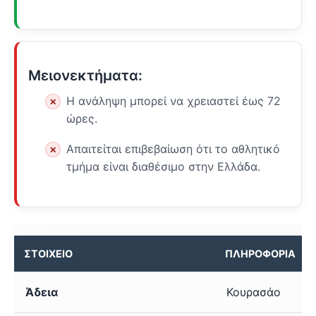
Μειονεκτήματα:
Η ανάληψη μπορεί να χρειαστεί έως 72
ώρες.
Απαιτείται επιβεβαίωση ότι το αθλητικό
τμήμα είναι διαθέσιμο στην Ελλάδα.
ΣΤΟΙΧΕΊΟ
ΠΛΗΡΟΦΟΡΊΑ
Άδεια
Κουρασάο