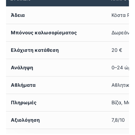
Άδεια
Κόστα Ρίκ
Μπόνους καλωσορίσματος
Δωρεάν σ
Ελάχιστη κατάθεση
20 €
Ανάληψη
0–24 ώρε
Αθλήματα
Αθλητικές
Πληρωμές
Βίζα, Μάσ
Αξιολόγηση
7,8/10