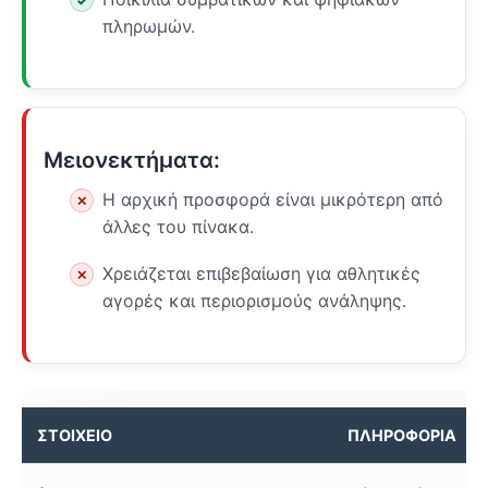
πληρωμών.
Μειονεκτήματα:
Η αρχική προσφορά είναι μικρότερη από
άλλες του πίνακα.
Χρειάζεται επιβεβαίωση για αθλητικές
αγορές και περιορισμούς ανάληψης.
ΣΤΟΙΧΕΊΟ
ΠΛΗΡΟΦΟΡΊΑ