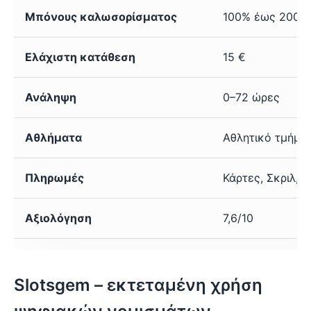
Μπόνους καλωσορίσματος
100% έως 200 €
Ελάχιστη κατάθεση
15 €
Ανάληψη
0–72 ώρες
Αθλήματα
Αθλητικό τμήμα
Πληρωμές
Κάρτες, Σκριλ, 
Αξιολόγηση
7,6/10
Slotsgem – εκτεταμένη χρήση