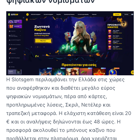
ψηφιακών νομισμάτων
Η Slotsgem περιλαμβάνει την Ελλάδα στις χώρες
που αναφέρθηκαν και διαθέτει μεγάλο εύρος
ψηφιακών νομισμάτων, πέρα από κάρτες,
προπληρωμένες λύσεις, Σκριλ, Νετέλερ και
τραπεζική μεταφορά. Η ελάχιστη κατάθεση είναι 20
€ και οι αναλήψεις δηλώνονται έως 48 ώρες. Η
προσφορά ακολουθεί το μπόνους καζίνο που
προβάλλεται στην πλατφόρμα, άρα χρειάζεται